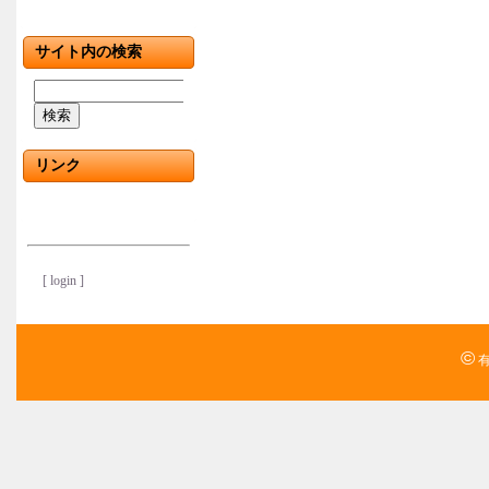
サイト内の検索
検索
リンク
[ login ]
©
有