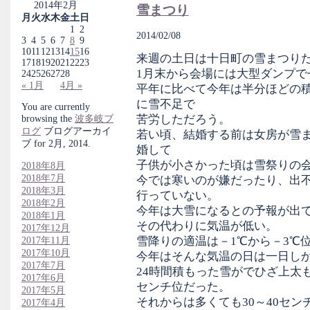
2014年2月
雪まつり
月
火
水
木
金
土
日
1
2
2014/02/08
3
4
5
6
7
8
9
10
11
12
13
14
15
16
来週の土日は十日町の雪まつり
17
18
19
20
21
22
23
1月末から会場には大型ダンプで
24
25
26
27
28
« 1月
4月 »
平年に比べて今年は半分ほどの
に雪不足で
You are currently
苦労しただろう。
browsing the
波多岐ブ
ログ
ブログアーカイ
若い頃、結婚する前は女房が雪
ブ for 2月, 2014.
婚して
子供が小さかった頃は雪祭りの
2018年8月
2018年7月
今では寒いのが嫌だったり、出
2018年3月
行っていない。
2018年2月
今年は大雪になるとの予報が出
2018年1月
その代わりに気温が低い。
2017年12月
雪降りの適温は－1℃から－3℃
2017年11月
2017年10月
今年はそんな気温の日は一日し
2017年7月
24時間積もった雪がでひざ上太も
2017年6月
センチ位だった。
2017年5月
それからは多くても30～40セン
2017年4月