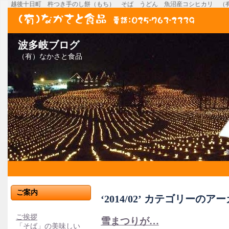
越後十日町 杵つき手のし餅（もち） そば うどん 魚沼産コシヒカリ （
波多岐ブログ
（有）なかさと食品
ご案内
‘2014/02’ カテゴリーのア
ご挨拶
雪まつりが…
「そば」の美味しい