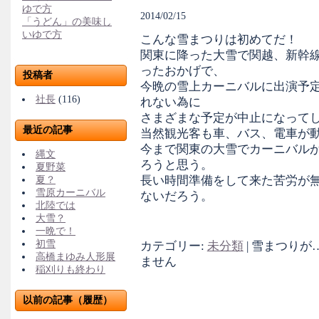
ゆで方
2014/02/15
「うどん」の美味し
いゆで方
こんな雪まつりは初めてだ！
関東に降った大雪で関越、新幹
ったおかげで、
投稿者
今晩の雪上カーニバルに出演予
社長
(116)
れない為に
さまざまな予定が中止になって
最近の記事
当然観光客も車、バス、電車が
今まで関東の大雪でカーニバル
縄文
ろうと思う。
夏野菜
長い時間準備をして来た苦労が
夏？
雪原カーニバル
ないだろう。
北陸では
大雪？
一晩で！
初雪
カテゴリー:
未分類
|
雪まつりが…
高橋まゆみ人形展
ません
稲刈りも終わり
以前の記事（履歴）