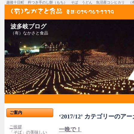
越後十日町 杵つき手のし餅（もち） そば うどん 魚沼産コシヒカリ （
波多岐ブログ
（有）なかさと食品
ご案内
‘2017/12’ カテゴリーのア
ご挨拶
一晩で！
「そば」の美味しい