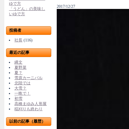
ゆで方
2017/12/27
「うどん」の美味し
いゆで方
投稿者
社長
(116)
最近の記事
縄文
夏野菜
夏？
雪原カーニバル
北陸では
大雪？
一晩で！
初雪
高橋まゆみ人形展
稲刈りも終わり
以前の記事（履歴）